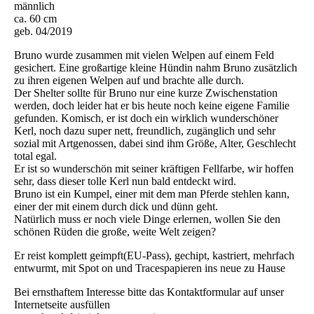
männlich
ca. 60 cm
geb. 04/2019
Bruno wurde zusammen mit vielen Welpen auf einem Feld
gesichert. Eine großartige kleine Hündin nahm Bruno zusätzlich
zu ihren eigenen Welpen auf und brachte alle durch.
Der Shelter sollte für Bruno nur eine kurze Zwischenstation
werden, doch leider hat er bis heute noch keine eigene Familie
gefunden. Komisch, er ist doch ein wirklich wunderschöner
Kerl, noch dazu super nett, freundlich, zugänglich und sehr
sozial mit Artgenossen, dabei sind ihm Größe, Alter, Geschlecht
total egal.
Er ist so wunderschön mit seiner kräftigen Fellfarbe, wir hoffen
sehr, dass dieser tolle Kerl nun bald entdeckt wird.
Bruno ist ein Kumpel, einer mit dem man Pferde stehlen kann,
einer der mit einem durch dick und dünn geht.
Natürlich muss er noch viele Dinge erlernen, wollen Sie den
schönen Rüden die große, weite Welt zeigen?
Er reist komplett geimpft(EU-Pass), gechipt, kastriert, mehrfach
entwurmt, mit Spot on und Tracespapieren ins neue zu Hause
Bei ernsthaftem Interesse bitte das Kontaktformular auf unser
Internetseite ausfüllen