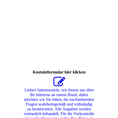
418727834_339536299034869_6436063199615640489_n
Kontaktformular hier klicken
Liebe/r Interessent/in, wir freuen uns über
Ihr Interesse an einem Hund, daher
möchten wir Sie bitten, die nachstehenden
Fragen wahrheitsgemäß und vollständig
zu beantworten. Alle Angaben werden
vertraulich behandelt. Für die Vorkontrolle