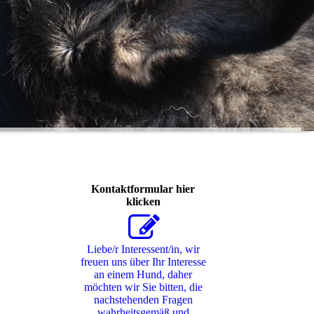
Kontaktformular hier
klicken
Liebe/r Interessent/in, wir
freuen uns über Ihr Interesse
an einem Hund, daher
möchten wir Sie bitten, die
nachstehenden Fragen
wahrheitsgemäß und