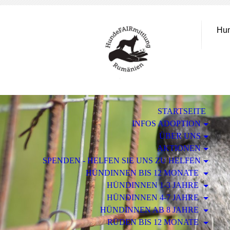
Hun
STARTSEITE
INFOS ADOPTION
ÜBER UNS
AKTIONEN
SPENDEN - HELFEN SIE UNS ZU HELFEN
HÜNDINNEN BIS 12 MONATE
HÜNDINNEN 1-3 JAHRE
HÜNDINNEN 4-7 JAHRE
HÜNDINNEN AB 8 JAHRE
RÜDEN BIS 12 MONATE