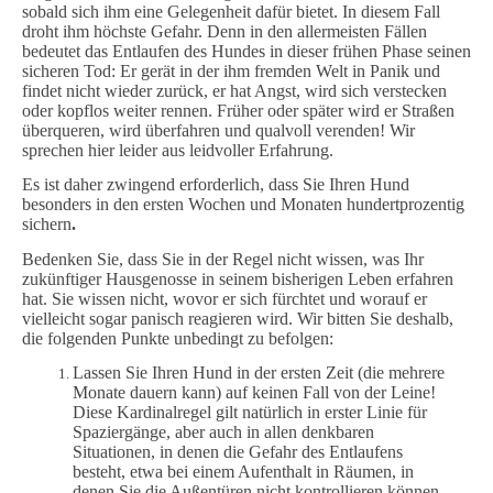
sobald sich ihm eine Gelegenheit dafür bietet. In diesem Fall
droht ihm höchste Gefahr. Denn in den allermeisten Fällen
bedeutet das Entlaufen des Hundes in dieser frühen Phase seinen
sicheren Tod: Er gerät in der ihm fremden Welt in Panik und
findet nicht wieder zurück, er hat Angst, wird sich verstecken
oder kopflos weiter rennen. Früher oder später wird er Straßen
überqueren, wird überfahren und qualvoll verenden! Wir
sprechen hier leider aus leidvoller Erfahrung.
Es ist daher zwingend erforderlich, dass Sie Ihren Hund
besonders in den ersten Wochen und Monaten hundertprozentig
sichern
.
Bedenken Sie, dass Sie in der Regel nicht wissen, was Ihr
zukünftiger Hausgenosse in seinem bisherigen Leben erfahren
hat. Sie wissen nicht, wovor er sich fürchtet und worauf er
vielleicht sogar panisch reagieren wird. Wir bitten Sie deshalb,
die folgenden Punkte unbedingt zu befolgen:
Lassen Sie Ihren Hund in der ersten Zeit (die mehrere
Monate dauern kann) auf keinen Fall von der Leine!
Diese Kardinalregel gilt natürlich in erster Linie für
Spaziergänge, aber auch in allen denkbaren
Situationen, in denen die Gefahr des Entlaufens
besteht, etwa bei einem Aufenthalt in Räumen, in
denen Sie die Außentüren nicht kontrollieren können